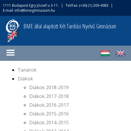
1111 Budapest Egry József u 3-11.
|
Tel/Fax: (+36) (1) 209-4983
|
E-mail:
info@bmegimnazium.hu
BME által alapított Két Tanítási Nyelvű Gimnázium
Tanárok
Diákok
Diákok 2018-2019
Diákok 2017-2018
Diákok 2016-2017
Diákok 2015-2016
Diákok 2014-2015